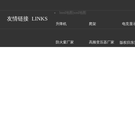
html地图
|
xml地图
友情链接
LINKS
升降机
爬架
电竞显
防火窗厂家
高频变压器厂家
版权归东