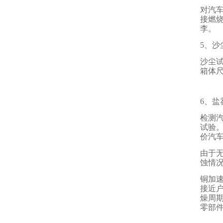
对汽
接燃
李。
5、沙
沙尘
箱体
6、盐
检测
试验
价汽
由于
蚀情
铜加
接近
燥周
零部