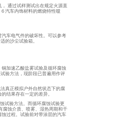
机， 通过试样测试出在规定火源直
０６汽车内饰材料的燃烧特性噬
对汽车电气件的破坏性。可以参考
合适的沙尘试验箱。
、铜加速乙酸盐雾试验及循环腐蚀
蚀试验方法，现阶段已普遍用作评
无法真正模拟户外自然状态下的腐
验的结果存在一定的差异。
腐蚀试验方法。而循环腐蚀试验更
素有腐蚀介质、喷雾、湿热周期和干
腐蚀过程。试验前对带涂层的汽车