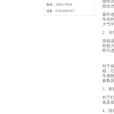
候性
电话：
18001278618
线全
传真：
0769-88661857
紫外
车内
大气
2、冷
高低
有较
即可
对于
箱，
车身
参数
3、密
对于
条及
4、阻