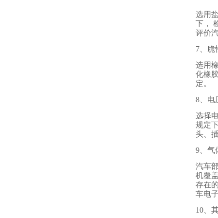
选用
下，
评价
7、
选用
化橡
定。
8、电
选择
规定
头、
9、气
汽车
机覆
存在
车电子
10、