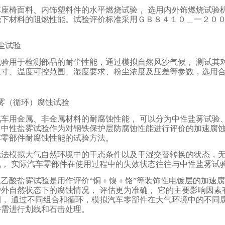
车座椅面料、内饰塑料件的水平燃烧试验， 选用内外饰燃烧试验
烧下材料的阻燃性能。试验评价标准采用ＧＢ８４１０＿一２０
尘试验
试验用于检测部品的耐尘性能，通过模拟自然风沙气候， 测试其
尺寸、温度可控范围、湿度要求、粉尘浓度及压差等参数，选用
雾（循环）腐蚀试验
汽车用金属、非金属材料的耐腐蚀性能， 可以分为中性盐雾试验
。中性盐雾试验作为对钢铁保护层防腐蚀性能进行评价的加速腐
车零部件耐腐蚀性能的试验方法。
无法模拟大气自然环境中的干态条件以及干湿交替转换的状态，
况， 实际汽车零部件在使用过程中的失效状态往往与中性盐雾试
速乙酸盐雾试验是用作评价“铜＋镍＋铬”等装饰性电镀层的加速
户外自然状态下的腐蚀情况， 评估更为准确， 它的主要影响因
期， 通过不同组合和循环，模拟汽车零部件在大气环境中的不同
件需进行划线和石击处理。