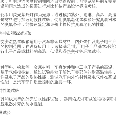
试验，可实现辐照度控制和闭环自动点控制，可测试材料的光稳
光谱和雨水造成的损害进行对比和按产品设计标准考核。
老化采用荧光紫外灯作为光源，通过模拟紫外、雨淋、高温、高
外饰材料进行加速耐候性试验。使用臭氧老化试验箱研究臭氧对
中的臭氧条件，能快速鉴定和评价出橡胶抗臭氧老化的性能。
热冲击和温湿试验
温交变湿热试验箱适用于汽车非金属材料、内外饰件及电子电气
大的控制范围，在设备应用上，选择满足“电工电子产品基本环境
进行电子产品或材料的高温、低温和湿热交变等环境试验。
各种塑料、橡胶等非金属材料、车身附件和电工电子产品的高温
它属于气候模拟箱。通过试验能够了解汽车零部件的耐高温性能
附件及电子产品的耐热性能，测试汽车内外饰材料及电气件在高
及性能，是汽车部件质量控制的重要一环。
封性能试验
灯具和线束等的外壳防水性能试验， 选用箱式淋雨试验箱模拟雨
低压电器外壳的防水性能。
燃试验