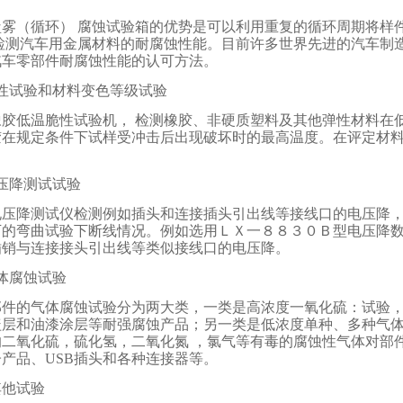
盐雾（循环） 腐蚀试验箱的优势是可以利用重复的循环周期将样
 检测汽车用金属材料的耐腐蚀性能。目前许多世界先进的汽车制
汽车零部件耐腐蚀性能的认可方法。
脆性试验和材料变色等级试验
橡胶低温脆性试验机， 检测橡胶、非硬质塑料及其他弹性材料在
胶在规定条件下试样受冲击后出现破坏时的最高温度。在评定材
压降测试试验
电压降测试仪检测例如插头和连接插头引出线等接线口的电压降，
下的弯曲试验下断线情况。例如选用ＬＸ一８８３０Ｂ型电压降
插销与连接接头引出线等类似接线口的电压降。
体腐蚀试验
部件的气体腐蚀试验分为两大类，一类是高浓度一氧化硫：试验
盖层和油漆涂层等耐强腐蚀产品；另一类是低浓度单种、多种气
的二氧化硫，硫化氢，二氧化氮 ，氯气等有毒的腐蚀性气体对部
产品、USB插头和各种连接器等。
其他试验